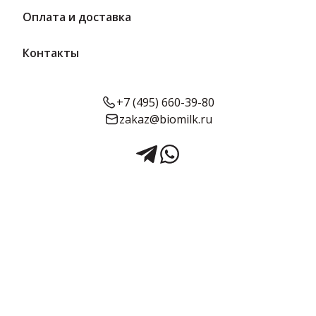
Оплата и доставка
Контакты
+7 (495) 660-39-80
zakaz@biomilk.ru
Конфеты «Мама Женя» 3 кг |
АТАГ
Конфеты «Мама Женя», расфасовка по 3 кг оптом, продукция
Шексна АТАГ. Кондитерские изделия с доставкой в Москве от
дистрибьютора ТК Качество.
3 кг в упаковке
Предзаказ
Срок годности:
Объём:
6 месяцев
3 кг