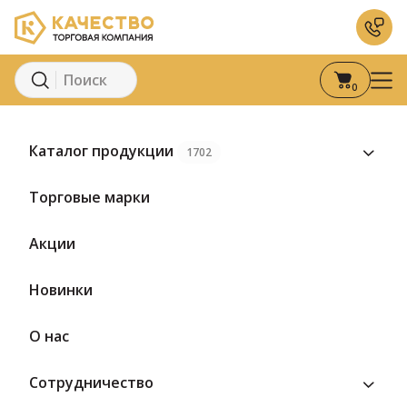
0
Главная
Каталог
Кондитерские изделия
Конфеты
Конфе
Каталог продукции
1702
Предзаказ
Торговые марки
Акции
Новинки
О нас
Сотрудничество