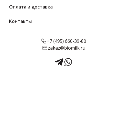
Оплата и доставка
Контакты
+7 (495) 660-39-80
zakaz@biomilk.ru
Конфеты «Мастерская
вкуса» 2 кг | АТАГ
Конфеты «Мастерская вкуса», расфасовка по 2 кг оптом,
продукция Шексна АТАГ. Кондитерские изделия с доставкой в
Москве и области от дистрибьютора продукции ТК Качество.
2 кг в упаковке
Предзаказ
Срок годности:
Объём:
6 месяцев
2 кг