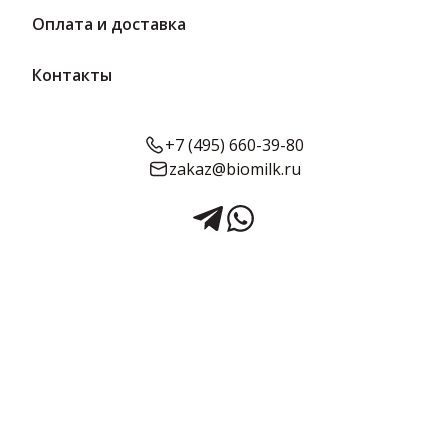
Оплата и доставка
Контакты
+7 (495) 660-39-80
zakaz@biomilk.ru
Конфеты Территория
Волшебства, 3 кг в коробке |
АТАГ
Конфеты Территория Волшебства, 3 кг в коробке – продукт
изготовителя ИП Кислицына М. В.. Кондитерские изделия по
выгодным ценам от компании-поставщика ТК Качество.
Весовые конфеты со вкусами пломбира и вареной сгущенки в
молочной глазури. Большой объем в коробке со средним
3 кг в упаковке
Предзаказ
сроком годности.
Срок годности:
Жирность:
Объём: