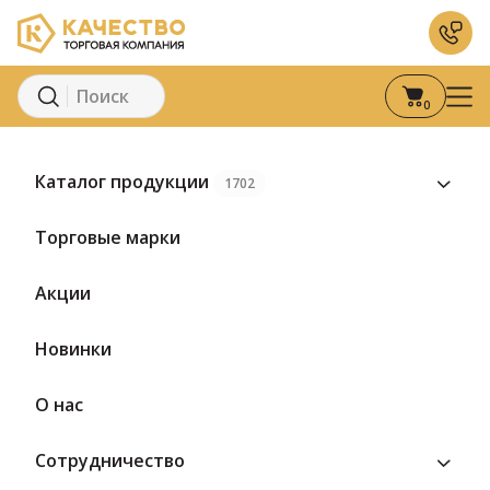
0
Главная
Каталог
Кондитерские изделия
Конфеты
Конфе
Каталог продукции
1702
Предзаказ
Торговые марки
Акции
Новинки
О нас
Сотрудничество