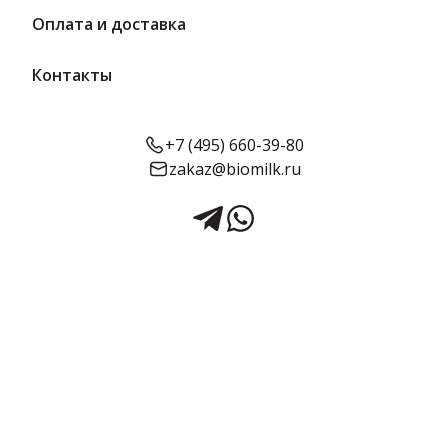
Оплата и доставка
Контакты
+7 (495) 660-39-80
zakaz@biomilk.ru
Мармелад Marmbox
фруктоза Ассорти Ягодное
200 г | Мармеладная сказка
Мармелад Marmbox фруктоза ассорти ягодное, расфасовка по
200 г оптом, продукция Мармеладная сказка. Кондитерские
изделия с доставкой в ваш магазин в Москве от дистрибьютора
продукции ТК Качество.
Срок годности:
Объём:
180 суток
200 г