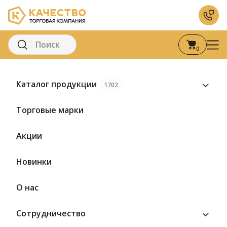
0
Главная
Каталог
Кондитерские изделия
Мармелад
Марм
Каталог продукции
1702
Торговые марки
Акции
Новинки
О нас
Сотрудничество