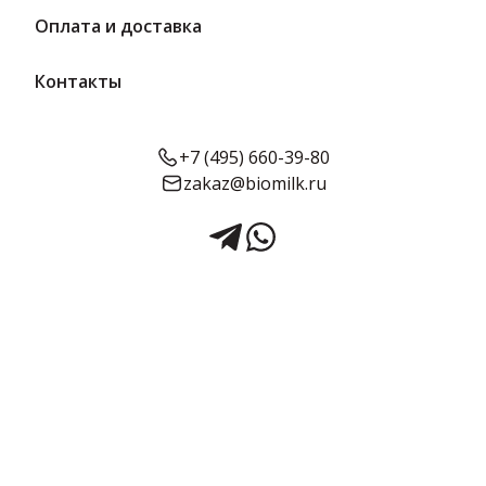
Оплата и доставка
Контакты
+7 (495) 660-39-80
zakaz@biomilk.ru
Мармелад Marmbox
фруктоза Мед и Корень
имбиря 200 г | Мармеладная
сказка
Мармелад Marmbox фруктоза мед и корень имбиря, расфасовка
по 200 г оптом, продукция Мармеладная сказка. Кондитерские
изделия с доставкой от дистрибьютора продукции ТК Качество.
Срок годности:
Объём:
90 суток
200 г