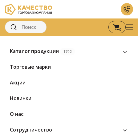
0
Главная
Каталог
Кондитерские изделия
Мармелад
Марм
Каталог продукции
1702
Торговые марки
Акции
Новинки
О нас
Сотрудничество