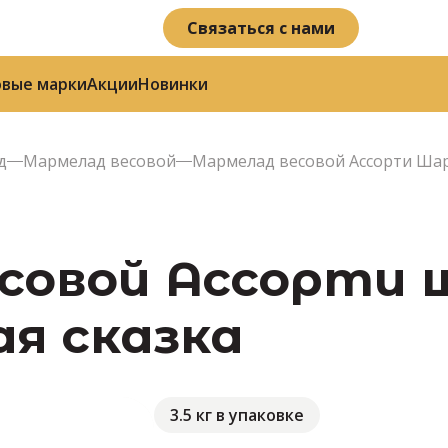
Связаться с нами
овые марки
Акции
Новинки
д
Мармелад весовой
Мармелад весовой Ассорти Шари
совой Ассорти ш
ая сказка
3.5 кг в упаковке