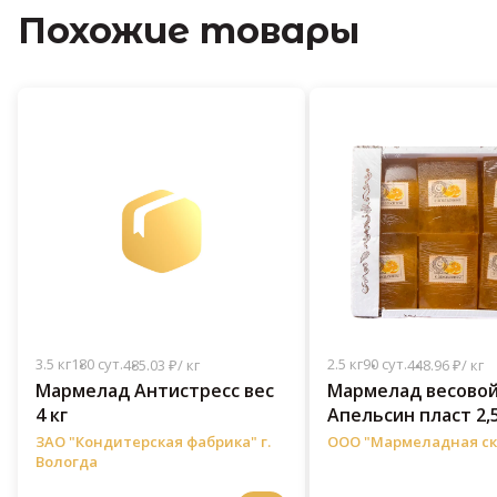
Похожие товары
3.5 кг
180 сут.
2.5 кг
90 сут.
485.03 ₽/ кг
448.96 ₽/ кг
Мармелад Антистресс вес
Мармелад весово
4 кг
Апельсин пласт 2,5
ЗАО "Кондитерская фабрика" г.
ООО "Мармеладная ск
Вологда