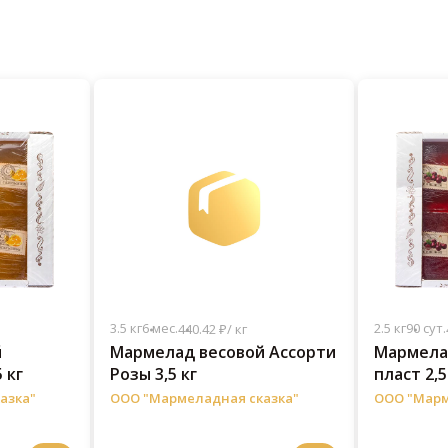
3.5 кг
6 мес.
2.5 кг
90 сут.
440.42 ₽/ кг
й
Мармелад весовой Ассорти
Мармела
 кг
Розы 3,5 кг
пласт 2,5
азка"
ООО "Мармеладная сказка"
ООО "Марм