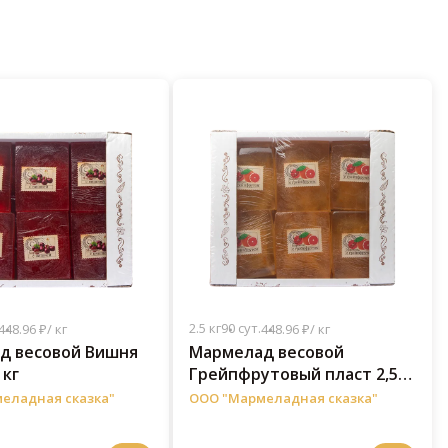
2.5 кг
90 сут.
448.96 ₽/ кг
448.96 ₽/ кг
д весовой Вишня
Мармелад весовой
 кг
Грейпфрутовый пласт 2,5
кг
еладная сказка"
ООО "Мармеладная сказка"