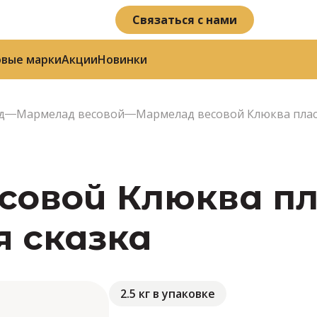
Связаться с нами
овые марки
Акции
Новинки
д
Мармелад весовой
Мармелад весовой Клюква пласт
овой Клюква пла
 сказка
2.5 кг в упаковке