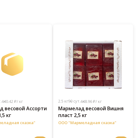
.
2.5 кг
90 сут.
440.42 ₽/ кг
448.96 ₽/ кг
д весовой Ассорти
Мармелад весовой Вишня
,5 кг
пласт 2,5 кг
еладная сказка"
ООО "Мармеладная сказка"