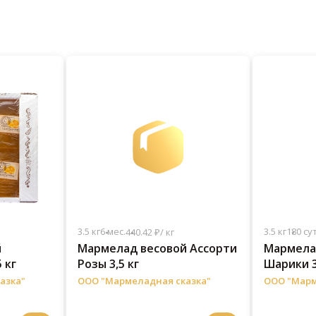
3.5 кг
6 мес.
3.5 кг
180 сут
440.42 ₽/ кг
й
Мармелад весовой Ассорти
Мармела
 кг
Розы 3,5 кг
Шарики 3
азка"
ООО "Мармеладная сказка"
ООО "Марм