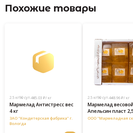
Похожие товары
2.5 кг
90 сут.
2.5 кг
90 сут.
485.03 ₽/ кг
448.96 ₽/ кг
Мармелад Антистресс вес
Мармелад весово
4 кг
Апельсин пласт 2,5
ЗАО "Кондитерская фабрика" г.
ООО "Мармеладная ск
Вологда