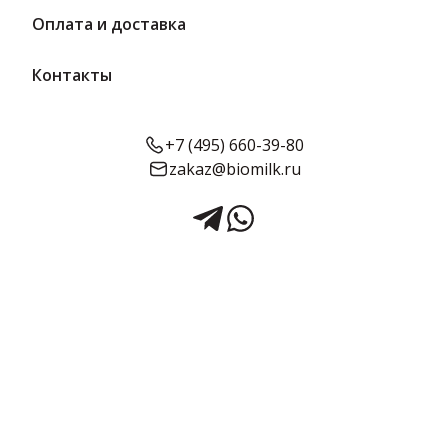
Оплата и доставка
Контакты
+7 (495) 660-39-80
zakaz@biomilk.ru
Пастила Яблочная вес 3 кг |
КФ Вологда
Пастила Яблочная весовой 3 кг оптом, продукция КФ Вологда.
Кондитерские изделия с доставкой в ваш магазин в Москве от
поставщика ТК Качество.
3 кг в упаковке
Срок годности:
Объём:
2 месяца
3 кг