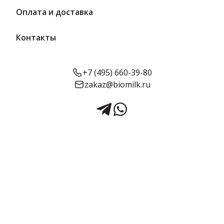
Оплата и доставка
Контакты
+7 (495) 660-39-80
zakaz@biomilk.ru
Оливки Королевские с/к 260
г/12 | Кубаночка
Оливки Королевские с/к 260 г/12 – производителя Гранд-Стар
ООО. Консервация без посредников от дистрибьютора
продуктов питания ТК Качество. Оливки с натуральным вкусом
и без лишних добавок. Поставка в стеклянных банках с
фирменным дизайном.
Срок годности:
Объём:
24 месяца
260 г
Подробнее о товаре