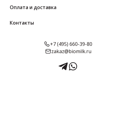
Оплата и доставка
Контакты
+7 (495) 660-39-80
zakaz@biomilk.ru
Каша перловая с говядиной
325 г (литография) | Сохраним
традиции
Каша перловая с говядиной, расфасовка по 325 г оптом,
продукция Сохраним традиции. Бакалея и консервация в
ассортименте заказать у дистрибьютора ТК Качество.
Срок годности:
Объём:
2 года
325 г