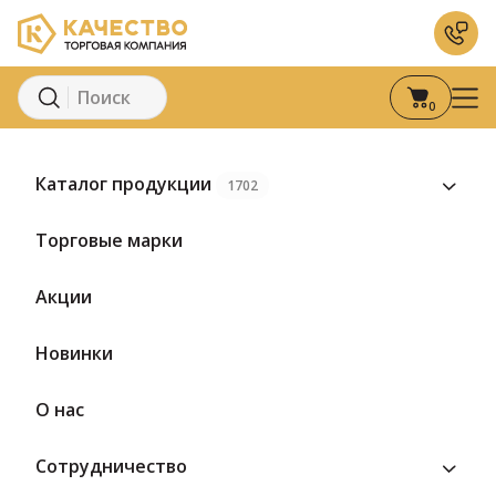
0
Главная
Каталог
Консервация
Вторые блюда
Каша перло
Каталог продукции
1702
Торговые марки
Акции
Новинки
О нас
Сотрудничество