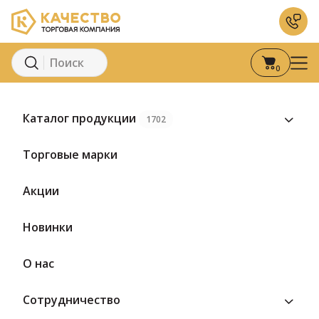
0
Главная
Каталог
ООО «Сохраним традиции»
Каталог продукции
1702
Торговые марки
Акции
ООО «Сохраним
Новинки
традиции»
О нас
Сотрудничество
4 товара
1 бренд