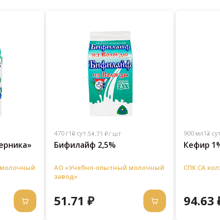
470 г
10 сут.
900 мл
13 сут
51.71 ₽/ шт
ерника»
Бифилайф 2,5%
Кефир 1%
 молочный
АО «Учебно-опытный молочный
СПК СА ко
завод»
51.71 ₽
94.63 