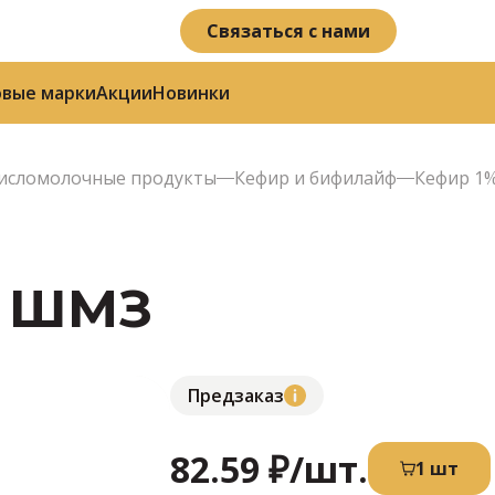
Связаться с нами
овые марки
Акции
Новинки
исломолочные продукты
Кефир и бифилайф
Кефир 1%
| ШМЗ
Предзаказ
82.59 ₽
/шт.
1 шт