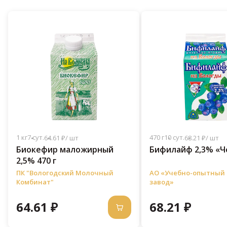
1 кг
7 сут.
470 г
10 сут.
64.61 ₽/ шт
68.21 ₽/ шт
Биокефир маложирный
Бифилайф 2,3% «Ч
2,5% 470 г
ПК "Вологодский Молочный
АО «Учебно-опытный
Комбинат"
завод»
64.61 ₽
68.21 ₽