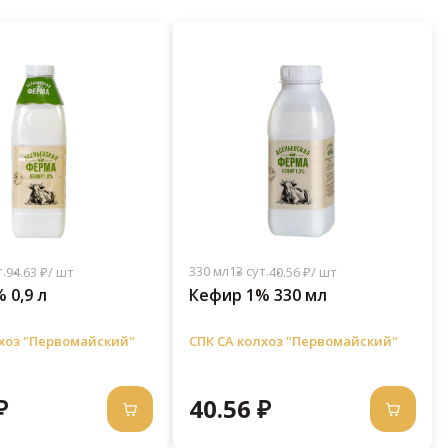
.
330 мл
13 сут.
94.63 ₽/ шт
40.56 ₽/ шт
 0,9 л
Кефир 1% 330 мл
лхоз "Первомайский"
СПК СА колхоз "Первомайский"
₽
40.56 ₽