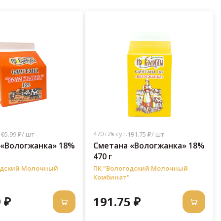
470 г
25 сут.
105.99 ₽/ шт
191.75 ₽/ шт
 «Вологжанка» 18%
Сметана «Вологжанка» 18%
470 г
одский Молочный
ПК "Вологодский Молочный
Комбинат"
 ₽
191.75 ₽