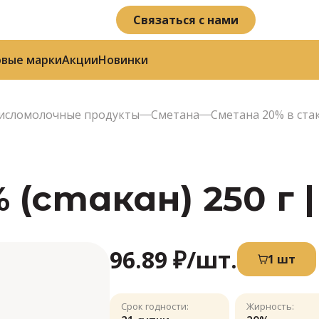
Связаться с нами
овые марки
Акции
Новинки
исломолочные продукты
Сметана
Сметана 20% в стак
(стакан) 250 г 
96.89 ₽
/шт.
1 шт
Срок годности:
Жирность: