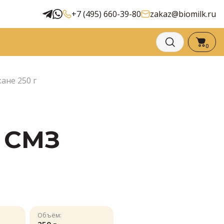
+7 (495) 660-39-80
zakaz@biomilk.ru
0
ане 250 г
| СМЗ
Объём: