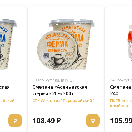
300 г
21 сут.
240 г
25 сут.
108.49 ₽/ шт
ская
Сметана «Асеньевская
Сметана
ферма» 20% 300 г
240 г
майский"
СПК СА колхоз "Первомайский"
ПК "Волог
Комбинат"
108.49 ₽
105.99