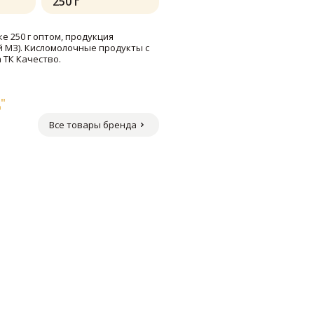
250 г
е 250 г оптом, продукция
й МЗ). Кисломолочные продукты с
 ТК Качество.
"
Все товары бренда