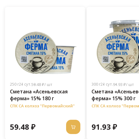
250 г
21 сут.
300 г
21 сут.
59.48 ₽/ шт
91.93 ₽/ шт
Сметана «Асеньевская
Сметана «Асеньев
ферма» 15% 180 г
ферма» 15% 300 г
СПК СА колхоз "Первомайский"
СПК СА колхоз "Перво
59.48 ₽
91.93 ₽