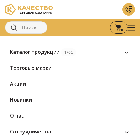
0
Главная
Каталог
ООО «Суздальский молочный зав
Каталог продукции
1702
Торговые марки
Акции
Суздальский
Новинки
молочный завод
О нас
49 товаров
Сотрудничество