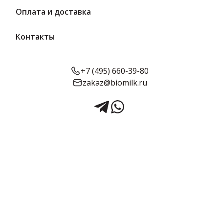
Оплата и доставка
Контакты
+7 (495) 660-39-80
zakaz@biomilk.ru
Биойогурт Апельсин 3%
(стакан) 330 г | Суздальский
МЗ
Биойогурт Апельсин жирностью 3% фасовка в стаканчике 330 г
оптом, продукция Суздальского молочного завода (Суздальский
МЗ). Кисломолочные продукты с доставкой в ваш магазин в
Москве от дистрибьютора продукции ТК Качество.
Срок годности:
Жирность:
Объём:
21 сутки
3%
330 г