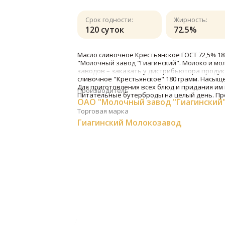
Срок годности:
Жирность:
120 суток
72.5%
Масло сливочное Крестьянское ГОСТ 72,5% 18
"Молочный завод "Гиагинский". Молоко и мо
заводов – заказать у дистрибьютора продук
сливочное "Крестьянское" 180 грамм. Насыщ
Для приготовления всех блюд и придания им 
Производитель
Питательные бутерброды на целый день. Про
ОАО "Молочный завод "Гиагинский
Торговая марка
Гиагинский Молокозавод