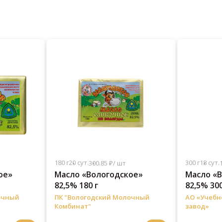
180 г
20 сут.
300 г
18 сут.
300.85 ₽/ шт
ое»
Масло «Вологодское»
Масло «
82,5% 180 г
82,5% 300
очный
ПК "Вологодский Молочный
АО «Учеб
Комбинат"
завод»