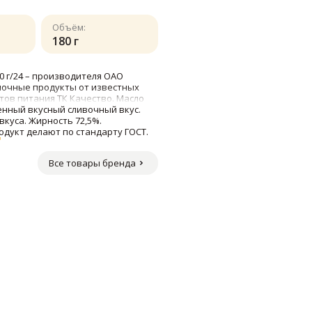
Объём:
180 г
0 г/24 – производителя ОАО
лочные продукты от известных
тов питания ТК Качество. Масло
енный вкусный сливочный вкус.
вкуса. Жирность 72,5%.
дукт делают по стандарту ГОСТ.
"
Все товары бренда