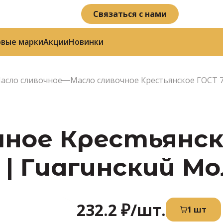
Связаться с нами
овые марки
Акции
Новинки
асло сливочное
Масло сливочное Крестьянское ГОСТ 7
чное Крестьянск
24 | Гиагинский М
232.2 ₽
/шт.
1 шт