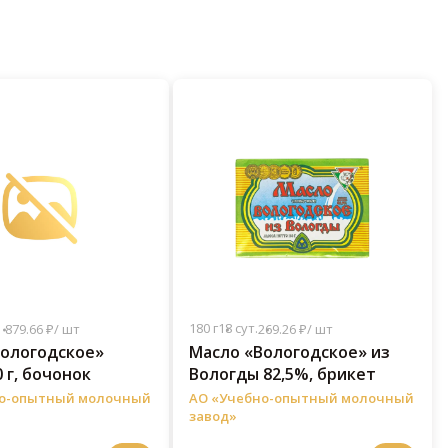
180 г
18 сут.
1 879.66 ₽/ шт
269.26 ₽/ шт
Вологодское»
Масло «Вологодское» из
 г, бочонок
Вологды 82,5%, брикет
но-опытный молочный
АО «Учебно-опытный молочный
завод»