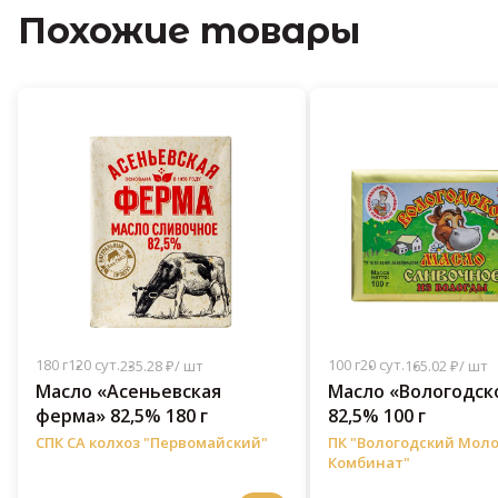
Похожие товары
180 г
120 сут.
100 г
20 сут.
235.28 ₽/ шт
165.02 ₽/ шт
Масло «Асеньевская
Масло «Вологодск
ферма» 82,5% 180 г
82,5% 100 г
СПК СА колхоз "Первомайский"
ПК "Вологодский Мол
Комбинат"