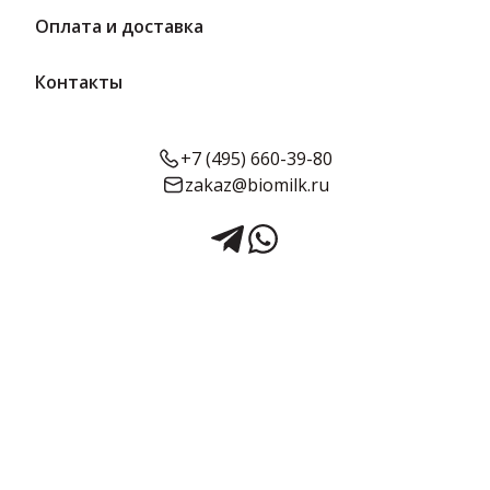
Оплата и доставка
Контакты
+7 (495) 660-39-80
zakaz@biomilk.ru
Коктейль Малина 2.5% 200 г |
Рогачевъ
Коктейль Малина жирностью 2.5%, расфасовка по 200 г оптом,
продукция Рогачевъ. Молочная продукция в ассортименте
заказать у дистрибьютора ТК Качество.
Срок годности:
Жирность:
Объём:
6 месяцев
2.5%
200 г
Подробнее о товаре