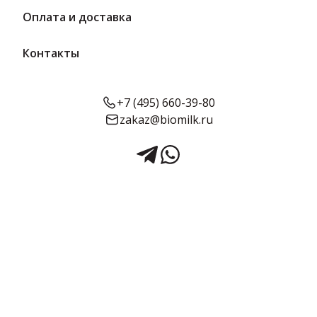
Оплата и доставка
Контакты
+7 (495) 660-39-80
zakaz@biomilk.ru
Коктейль молочный «Депи»
карамель 2.5% (тетра-брик)
210 г | ММЗ
Коктейль молочный «Депи» карамель жирностью 2.5% в тетра-
брике 210 г оптом, продукция Минского молочного завода №1.
Молочная продукция в ассортименте от поставщика ТК
Качество.
Срок годности:
Жирность:
Объём:
150 суток
2.5%
210 г