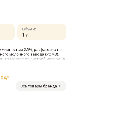
Объём:
1 л
 жирностью 2.5%, расфасовка по
ного молочного завода (УОМЗ).
зин в Москве от дистрибьютора ТК
вод»
Все товары бренда