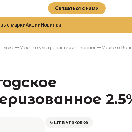
Связаться с нами
овые марки
Акции
Новинки
олоко
Молоко ультрапастеризованное
Молоко Воло
годское
изованное 2.5%,
6 шт в упаковке