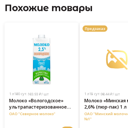
Похожие товары
Предзаказ
1 л
180 сут.
1 л
15 сут.
103.93 ₽/ шт
98.44 ₽/ шт
Молоко «Вологодское»
Молоко «Минская 
ультрапастеризованное
2,6% (пюр-пак) 1 л
2,5% 1 л
ОАО "Северное молоко"
ОАО "Минский молоч
№1"