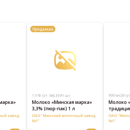
Предзаказ
1 л
15 сут.
900 мл
20 сут
106.39 ₽/ шт
марка»
Молоко «Минская марка»
Молоко 
3,3% (пюр-пак) 1 л
традиции
ный завод
ОАО "Минский молочный завод
ОАО "Минс
№1"
№1"