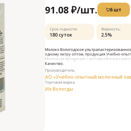
91.08 ₽
/шт.
6 шт
Срок годности:
Жирность:
180 суток
2.5%
Молоко Вологодское ультрапастеризованное
одному литру оптом, продукция Учебно-опыт
Молочная продукция с доставкой в ваш мага
Качество.
Производитель
АО «Учебно-опытный молочный за
Торговая марка
Из Вологды