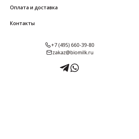
Оплата и доставка
Контакты
+7 (495) 660-39-80
zakaz@biomilk.ru
Молоко Вологодское
ультрапастеризованное
3.2%, 1 л
Молоко Вологодское ультрапастеризованное жирностью 3.2%,
расфасовка по одному литру оптом, продукция Учебно-
опытного молочного завода (УОМЗ). Молочная продукция с
доставкой в Москве и области от поставщика ТК Качество.
6 шт в упаковке
Срок годности:
Жирность:
Объём: