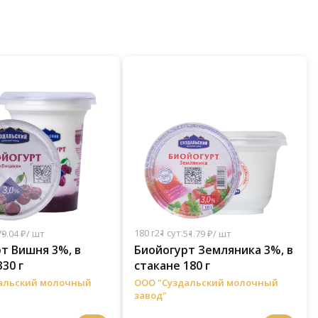
180 г
21 сут.
79.04 ₽/ шт
51.79 ₽/ шт
т Вишня 3%, в
Биойогурт Земляника 3%, в
30 г
стакане 180 г
альский молочный
ООО "Суздальский молочный
завод"