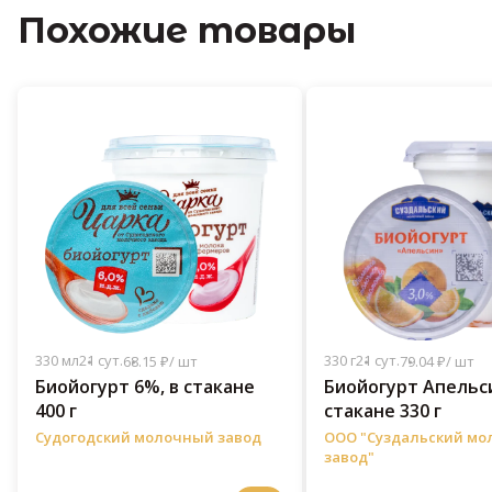
Похожие товары
330 мл
21 сут.
330 г
21 сут.
68.15 ₽/ шт
79.04 ₽/ шт
Биойогурт 6%, в стакане
Биойогурт Апельси
400 г
стакане 330 г
Судогодский молочный завод
ООО "Суздальский м
завод"