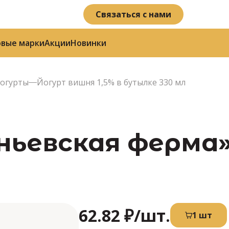
Связаться с нами
овые марки
Акции
Новинки
огурты
Йогурт вишня 1,5% в бутылке 330 мл
ньевская ферма»
62.82 ₽
/шт.
1 шт