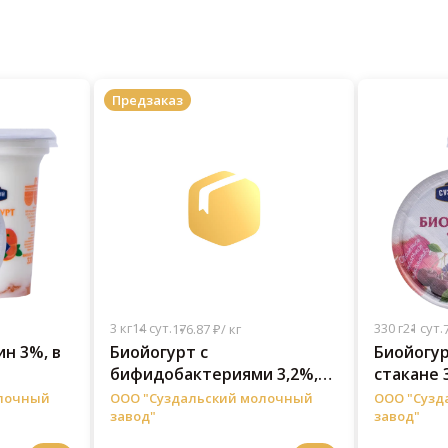
Предзаказ
3 кг
14 сут.
330 г
21 сут.
176.87 ₽/ кг
н 3%, в
Биойогурт с
Биойогур
бифидобактериями 3,2%,
стакане 3
ведро 3 кг
олочный
ООО "Суздальский молочный
ООО "Сузд
завод"
завод"