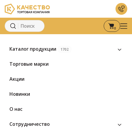
0
Главная
Каталог
Молоко и молочные продукты
Й
Каталог продукции
1702
Торговые марки
Акции
Новинки
О нас
Сотрудничество