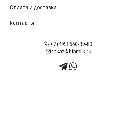
Оплата и доставка
Контакты
+7 (495) 660-39-80
zakaz@biomilk.ru
Йогурт Греческий инжир-мед
180 г, 5,3% п/стакан | ЦарКа
Йогурт Греческий инжир-мед 180 г, 5,3% п/стакан –
производителя Судогодский молочный завод. Молоко и
молочные продукты с быстрой доставкой от ТК Качество.
Натуральный греческий йогурт в удобном пластиковом
стакане. Содержит кусочки инжира и натуральный цветочный
мед. Имеет небольшой срок годности (21 сутки).
Срок годности:
Жирность:
Объём:
30 суток
5,3 %
180 г