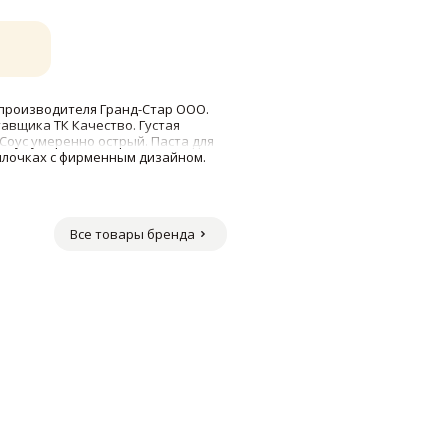
р производителя Гранд-Стар ООО.
тавщика ТК Качество. Густая
Соус умеренно острый. Паста для
тылочках с фирменным дизайном.
Все товары бренда