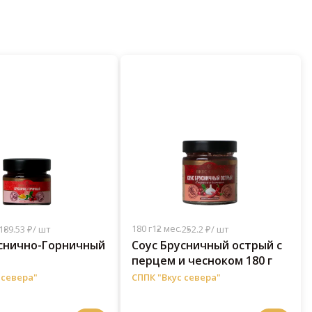
180 г
12 мес.
189.53 ₽/ шт
252.2 ₽/ шт
уснично-Горничный
Соус Брусничный острый с
перцем и чесноком 180 г
 севера"
СППК "Вкус севера"