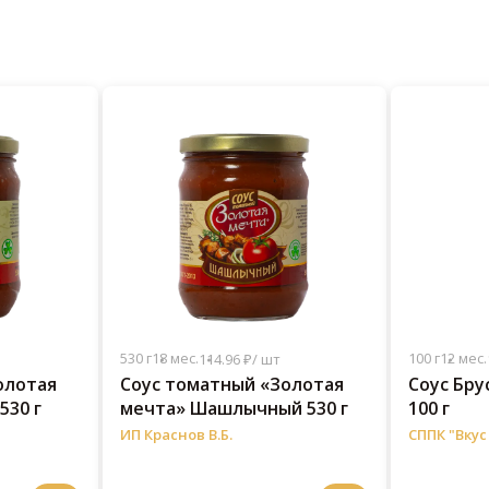
530 г
18 мес.
100 г
12 мес.
114.96 ₽/ шт
олотая
Соус томатный «Золотая
Соус Бр
530 г
мечта» Шашлычный 530 г
100 г
ИП Краснов В.Б.
СППК "Вкус