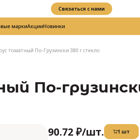
Связаться с нами
овые марки
Акции
Новинки
оус томатный По-Грузински 380 г стекло
й По-грузински 
90.72 ₽
/шт.
1 шт