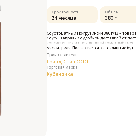
Срок годности:
Объём:
24 месяца
380 г
Соус томатный По-грузински 380 г/12 – това
Соусы, заправки с удобной доставкой от пос
консистенция и насыщенный томатный вкус. 
мяся и гриля. Поставляется в стеклянных бу
Производитель
Гранд-Стар ООО
Торговая марка
Кубаночка