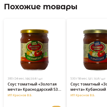
Похожие товары
380 г
24 мес.
530 г
18 мес.
106.59 ₽/ шт
121.16 ₽/ шт
Соус томатный «Золотая
Соус томатный «З
мечта» Краснодарский 530
мечта» Кубанский 
г
ИП Краснов В.Б.
ИП Краснов В.Б.