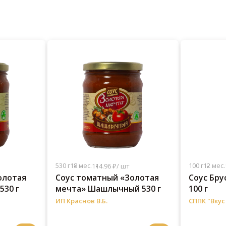
530 г
18 мес.
100 г
12 мес.
114.96 ₽/ шт
олотая
Соус томатный «Золотая
Соус Бр
530 г
мечта» Шашлычный 530 г
100 г
ИП Краснов В.Б.
СППК "Вкус