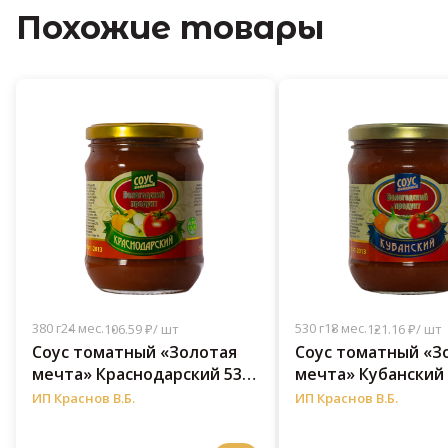
Похожие товары
380 г
24 мес.
530 г
18 мес.
106.59 ₽/ шт
121.16 ₽/ шт
Соус томатный «Золотая
Соус томатный «З
мечта» Краснодарский 530
мечта» Кубанский 
г
ИП Краснов В.Б.
ИП Краснов В.Б.