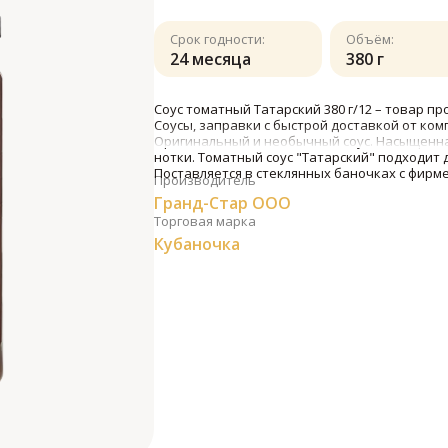
Срок годности:
Объём:
24 месяца
380 г
Соус томатный Татарский 380 г/12 – товар п
Соусы, заправки с быстрой доставкой от ко
Оригинальный и необычный соус. Насыщенна
нотки. Томатный соус "Татарский" подходит д
Поставляется в стеклянных баночках с фир
Производитель
Гранд-Стар ООО
Торговая марка
Кубаночка