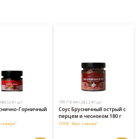
180 г
12 мес.
189.53 ₽/ шт
252.2 ₽/ шт
уснично-Горничный
Соус Брусничный острый с
перцем и чесноком 180 г
 севера"
СППК "Вкус севера"