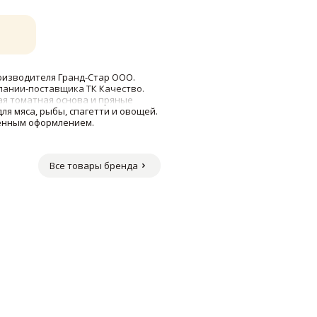
роизводителя Гранд-Стар ООО.
мпании-поставщика ТК Качество.
я томатная основа и пряные
ля мяса, рыбы, спагетти и овощей.
менным оформлением.
Все товары бренда