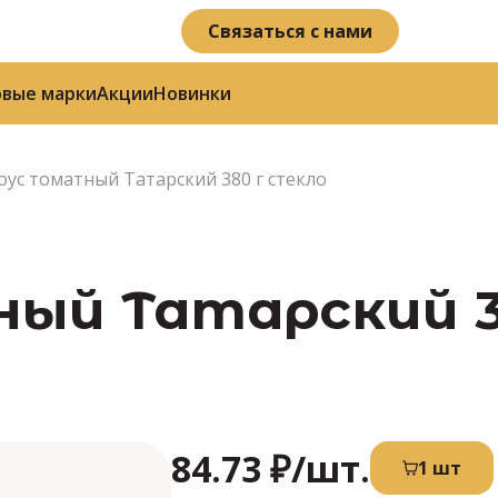
Связаться с нами
овые марки
Акции
Новинки
оус томатный Татарский 380 г стекло
й Татарский 380
84.73 ₽
/шт.
1 шт