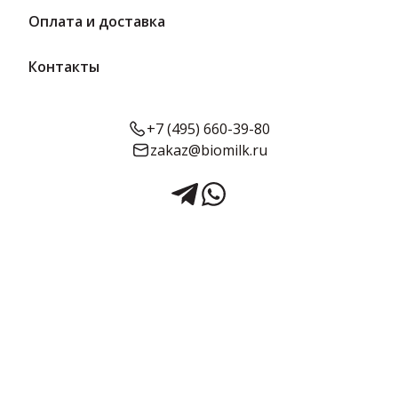
Оплата и доставка
Контакты
+7 (495) 660-39-80
zakaz@biomilk.ru
Сыр плавленый колбасный
копченый 30% (батон) 400 г |
ВМК
Сыр плавленый колбасный копченый жирностью 30% батоном
400 г оптом, продукция официального представителя
Вологодского молочного комбината (ВМК). Сырная продукция с
доставкой в Москве и области от поставщика ТК Качество.
Срок годности:
Жирность:
Объём:
90 суток
30%
400 г