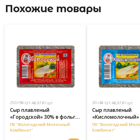
Похожие товары
250 г
90 сут.
30 г
45 сут.
40.97 ₽/ шт
40.97 ₽/ шт
Сыр плавленый
Сыр плавленый
«Городской» 30% в фольге
«Кисломолочный» 
30 г
фольге 30 г
ПК "Вологодский Молочный
ПК "Вологодский Мол
Комбинат"
Комбинат"