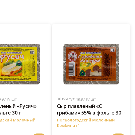
30 г
20 сут.
.97 ₽/ шт
40.97 ₽/ шт
леный «Русич»
Сыр плавленый «С
льге 30 г
грибами» 55% в фольге 30 г
одский Молочный
ПК "Вологодский Молочный
Комбинат"