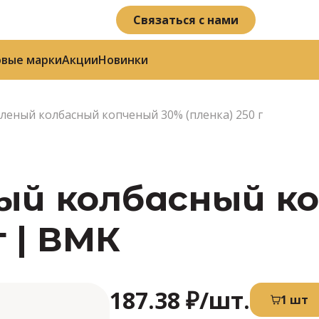
Связаться с нами
овые марки
Акции
Новинки
леный колбасный копченый 30% (пленка) 250 г
ый колбасный к
г | ВМК
187.38 ₽
/шт.
1 шт