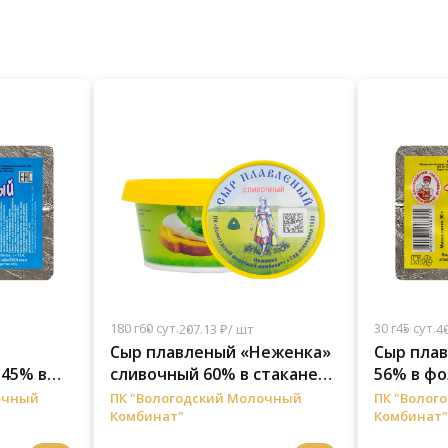
180 г
60 сут.
30 г
45 сут.
207.13 ₽/ шт
40
Сыр плавленый «Неженка»
Сыр плав
45% в
сливочный 60% в стакане
56% в фо
180 г
очный
ПК "Вологодский Молочный
ПК "Волог
Комбинат"
Комбинат"