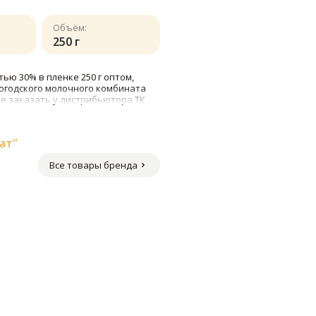
Объём:
250 г
ю 30% в пленке 250 г оптом,
огодского молочного комбината
ве заказать у дистрибьютора ТК
ат"
Все товары бренда