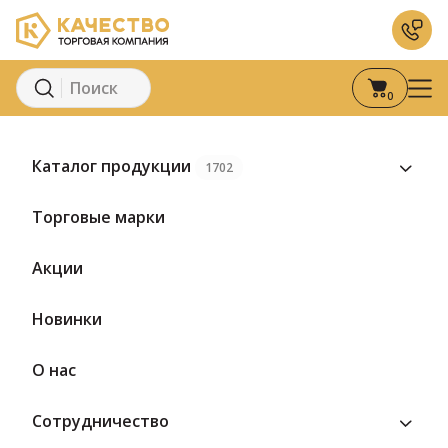
0
Главная
Каталог
Сыры
Полутвердый сыр
Маасдам
Сы
Каталог продукции
1702
Торговые марки
Акции
Новинки
О нас
Сотрудничество