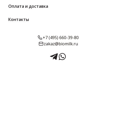
Оплата и доставка
Контакты
+7 (495) 660-39-80
zakaz@biomilk.ru
Сыр Маасдам Элит 45% вес 7
кг | Лидский МКК
Сыр Маасдам Элит жирностью 45% весовой 7 кг оптом,
продукция Лидский МКК. Сырная продукция с доставкой в
Москве от дистрибьютора ТК Качество.
7 кг в упаковке
Срок годности:
Жирность:
Объём:
240 суток
45%
7 кг