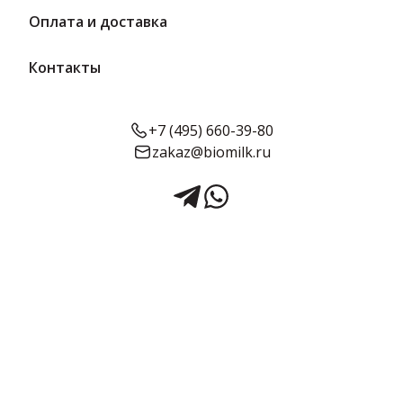
Оплата и доставка
Контакты
+7 (495) 660-39-80
zakaz@biomilk.ru
Сыр Вохма малыш 50% вес 0.9
кг | Воховский сырзавод
Сыр Вохма малыш жирностью 50%, расфасовка по 900 г оптом,
продукция Воховский сырзавод. Сырная продукция с доставкой
заказать у поставщика ТК Качество.
0.9 кг в упаковке
Срок годности:
Жирность:
Объём:
120 суток
50%
900 г