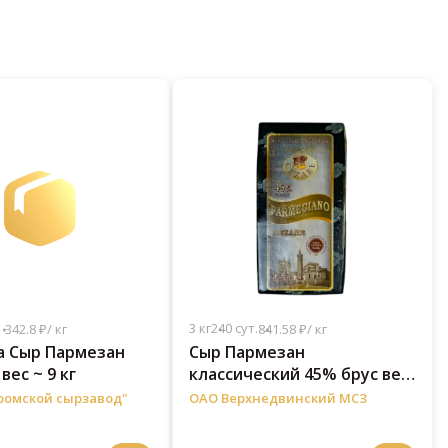
3 кг
240 сут.
1 342.8 ₽/ кг
841.58 ₽/ кг
а Сыр Пармезан
Сыр Пармезан
вес ~ 9 кг
классический 45% брус вес
~ 5*3 кг
ромской сырзавод"
ОАО Верхнедвинский МСЗ