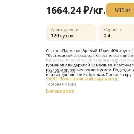
1664.24 ₽
/кг.
11 кг
Срок годности:
Жирность:
120 суток
0.4
Сыр вес Пармезан Зрелый 12 мес 40% круг ~ 1
"Костромской сырзавод". Сыры по выгодным
Качество. Классический твёрдый сыр премиа
гурманов с выдержкой 12 месяцев. Классиче
вкусом и ореховым послевкусием. Подходит д
Производитель
или как дополнение к блюдам. Поставка круг 
ООО "Костромской сырзавод"
Торговая марка
Боговарово