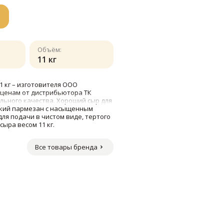
Объём:
11 кг
1 кг – изготовителя ООО
 ценам от дистрибьютора ТК
льного качества. Хороший сыр для
ский пармезан с насыщенным
ля подачи в чистом виде, тертого
сыра весом 11 кг.
Все товары бренда