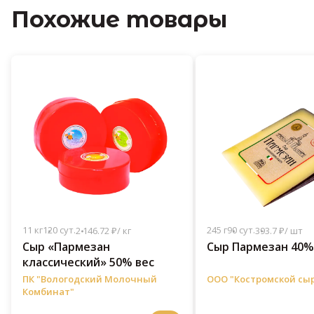
Похожие товары
11 кг
120 сут.
245 г
90 сут.
2 146.72 ₽/ кг
393.7 ₽/ шт
Сыр «Пармезан
Сыр Пармезан 40% 
классический» 50% вес
ПК "Вологодский Молочный
ООО "Костромской сы
Комбинат"