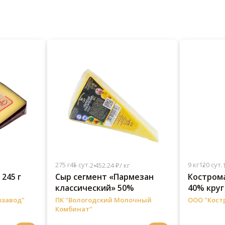
275 г
45 сут.
9 кг
120 сут.
2 452.24 ₽/ кг
245 г
Сыр сегмент «Пармезан
Костром
классический» 50%
40% круг 
рзавод"
ПК "Вологодский Молочный
ООО "Кост
Комбинат"