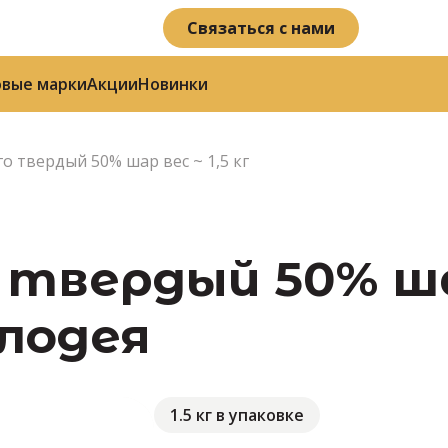
Связаться с нами
овые марки
Акции
Новинки
о твердый 50% шар вес ~ 1,5 кг
твердый 50% шар
олодея
1.5 кг в упаковке