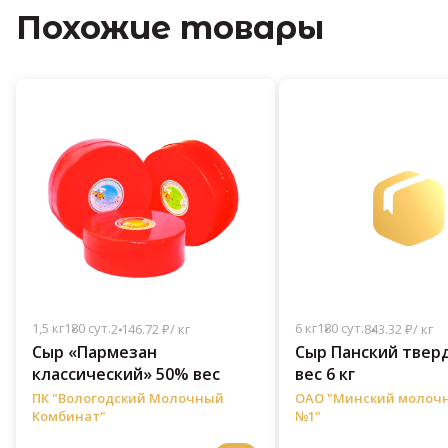
Похожие товары
1,5 кг
180 сут.
6 кг
180 сут.
2 146.72 ₽/ кг
843.32 ₽/ кг
Сыр «Пармезан
Сыр Панский твер
классический» 50% вес
вес 6 кг
ПК "Вологодский Молочный
ОАО "Минский молоч
Комбинат"
№1"