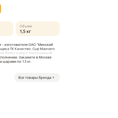
Объём:
1,5 кг
я – изготовителя ОАО "Минский
щика ТК Качество. Сыр Манчего
ие белка и жира. Насыщенный
сполнении. Закажите в Москве
 шарами по 1.5 кг.
"
Все товары бренда