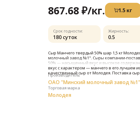
867.68 ₽
/кг.
1.5 кг
Срок годности:
Жирность:
180 суток
0.5
Сыр Манчего твердый 50% шар 1,5 кг Молоде
молочный завод №1". Сыры компании-постав
50% — насыщенный вкус и высокое содержан
вкус с характером — манчего в его лучшем и
качественный сыр от Молодея. Поставка сыра
Производитель
ОАО "Минский молочный завод №1
Торговая марка
Молодея