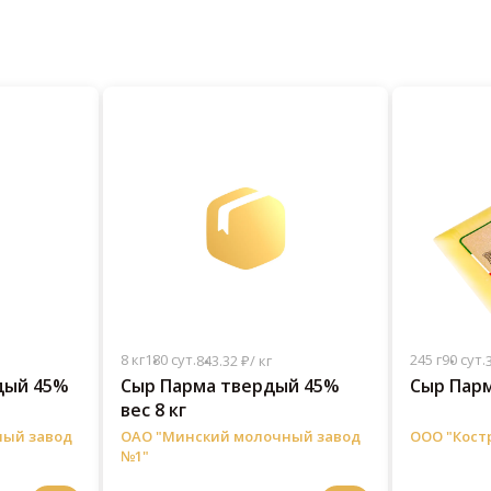
8 кг
180 сут.
245 г
90 сут.
843.32 ₽/ кг
дый 45%
Сыр Парма твердый 45%
Сыр Парм
вес 8 кг
ный завод
ОАО "Минский молочный завод
ООО "Кост
№1"