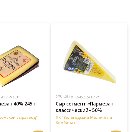
275 г
45 сут.
393.7 ₽/ шт
2 452.24 ₽/ кг
езан 40% 245 г
Сыр сегмент «Пармезан
классический» 50%
ромской сырзавод"
ПК "Вологодский Молочный
Комбинат"