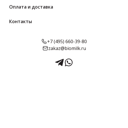
Оплата и доставка
Контакты
+7 (495) 660-39-80
zakaz@biomilk.ru
Сыр творожный сливочный
60% (стакан) 130 г Молочная
культура
Сыр творожный сливочный жирностью 60% фасовка в
стаканчике 130 г оптом, продукция предприятия Молочная
Культура. Сырная продукция с доставкой в Москве от
дистрибьютора ТК Качество.
Предзаказ
Срок годности:
Жирность:
Объём: