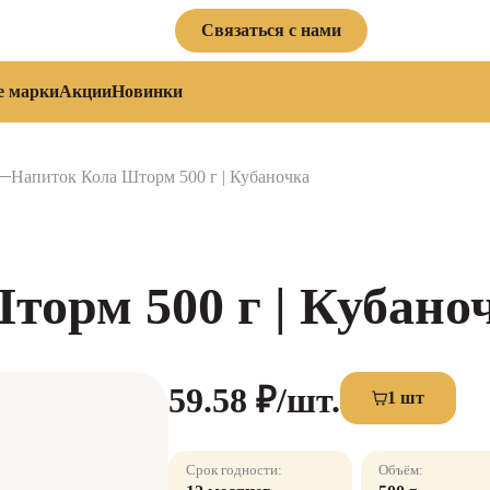
Связаться с нами
е марки
Акции
Новинки
Напиток Кола Шторм 500 г | Кубаночка
торм 500 г | Кубано
59.58 ₽
/шт.
1 шт
Срок годности:
Объём: