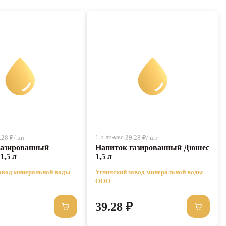
1.5 л
6 мес.
.28 ₽/ шт
39.28 ₽/ шт
газированный
Напиток газированный Дюшес
1,5 л
1,5 л
авод минеральной воды
Угличский завод минеральной воды
ООО
39.28 ₽