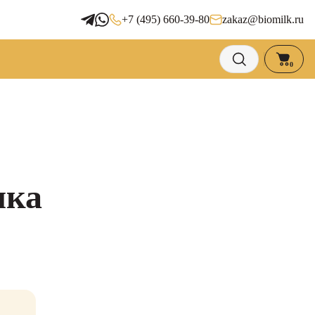
+7 (495) 660-39-80
zakaz@biomilk.ru
0
чка