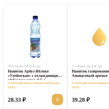
500 г
12 мес.
1.5 л
6 мес.
28.33 ₽/ шт
39.28 ₽/ шт
Напиток Арбуз-Яблоко
Напиток газирован
«Улеймская» с охлаждающим
Ананасовый аромат 
эффектом негаз, 0,5 л
Угличский завод минеральной воды
Угличский завод минера
ООО
ООО
28.33 ₽
39.28 ₽