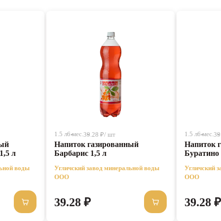
1.5 л
6 мес.
1.5 л
6 мес.
39.28 ₽/ шт
39
ный
Напиток газированный
Напиток 
1,5 л
Барбарис 1,5 л
Буратино 
льной воды
Угличский завод минеральной воды
Угличский з
ООО
ООО
39.28 ₽
39.28 ₽