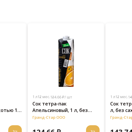
1 л
12 мес.
1 л
12 мес.
124.66 ₽/ шт
14
Сок тетра-пак
Сок тетр
котью 1
Апельсиновый, 1 л, без
л, без са
сахара
Гранд-Стар ООО
Гранд-Ста
124.66 ₽
143.74