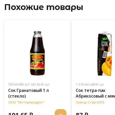
Похожие товары
300 мл
365 сут.
1 л
12 мес.
101.65 ₽/ шт
87 ₽/ шт
Сок Гранатовый 1 л
Сок тетра-пак
(стекло)
Абрикосовый с мя
л, без сахара
ООО "Интерпродукт"
Гранд-Стар ООО
101.65 ₽
87 ₽