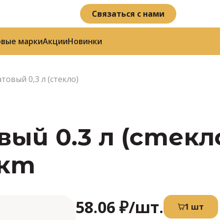
Связаться с нами
овые марки
Акции
Новинки
товый 0,3 л (стекло)
ый 0.3 л (стекло
кт
58.06 ₽
/шт.
1 шт