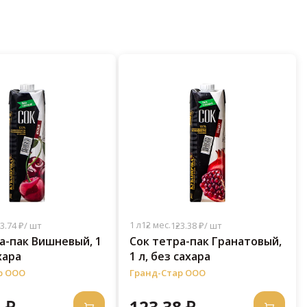
1 л
12 мес.
3.74 ₽/ шт
123.38 ₽/ шт
а-пак Вишневый, 1
Сок тетра-пак Гранатовый,
хара
1 л, без сахара
р ООО
Гранд-Стар ООО
 ₽
123.38 ₽