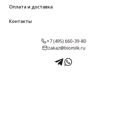
Оплата и доставка
Контакты
+7 (495) 660-39-80
zakaz@biomilk.ru
Сок Гранатовый 1 л (стекло) |
Интерпродукт
Сок Гранатовый в стеклянной таре одному литру оптом,
продукция Торгово-промышленной группы Интерпродукт.
Напитки с доставкой в Москве и области от дистрибьютора
продукции ТК Качество.
Срок годности:
Объём:
365 суток
1 л
Подробнее о товаре