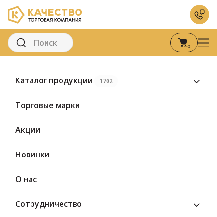
0
Главная
Каталог
Вода и напитки
Соки
Сок Грана
Каталог продукции
1702
Торговые марки
Акции
Новинки
О нас
Сотрудничество