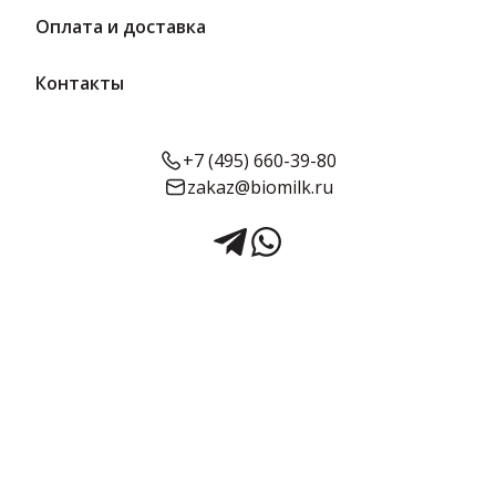
Вкусное молоко
Популярные десерты
Оплата и доставка
Быстрая доставка
Контакты
Подборка товаров для производства – молоко,
сливки, напитки от надёжных производителей.
+7 (495) 660-39-80
zakaz@biomilk.ru
Поставки напрямую от ТК «Качество», возможна
работа по оптовым условиям и индивидуальным
запросам. Для кафе и столовых на производствах.
Ассортимент пополняется, готовы к
сотрудничеству.
Товары для кофейни
Товары для розницы
Товары для производства