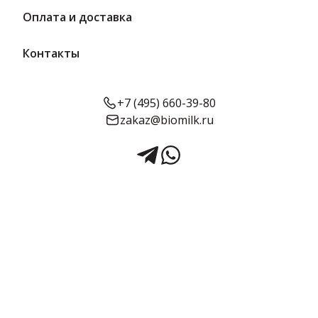
Оплата и доставка
Контакты
+7 (495) 660-39-80
zakaz@biomilk.ru
Мармелад эксклюзив
Солнечное Манго (манго/
мускатный орех) 170 г |
Мармеладная сказка
Мармелад эксклюзив солнечное манго (манго/мускатный орех),
расфасовка по 170 г оптом, продукция Мармеладная сказка.
Кондитерские изделия с доставкой в Москве от дистрибьютора
продукции ТК Качество.
Срок годности:
Объём:
90 суток
170 г