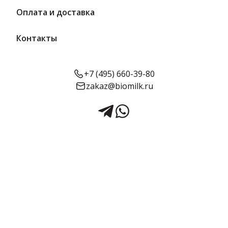
Оплата и доставка
Контакты
+7 (495) 660-39-80
zakaz@biomilk.ru
Мармелад Клюква 300 г |
Мармеладная сказка
Мармелад клюква, расфасовка по 300 г оптом, продукция
Мармеладная сказка. Кондитерские изделия с доставкой в
Москве и области заказать у поставщика ТК Качество.
6 шт в упаковке
Предзаказ
Срок годности:
Объём:
90 суток
300 г