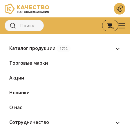
0
Главная
Каталог
Кондитерские изделия
Мармелад
Марм
Каталог продукции
1702
Торговые марки
Акции
Новинки
О нас
Сотрудничество