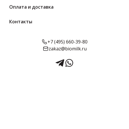
Оплата и доставка
Контакты
+7 (495) 660-39-80
zakaz@biomilk.ru
Мармелад резаный Яблоко
Клюква Шиповник |
Мармеладная сказка
Мармелад резаный Яблоко Клюква Шиповник – продукт
изготовлен ООО "Мармеладная сказка". Кондитерские изделия
дистрибьютора ТК Качество. Натуральный резаный мармелад с
яблоком, клюквой и шиповником. Упаковка 300 г. Срок годности
— средний.
Срок годности:
Объём:
90 суток
300 г