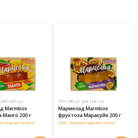
.
200 г
180 сут.
228.14 ₽/ шт
228.14 ₽/ шт
д Marmbox
Мармелад Marmbox
 Манго 200 г
фруктоза Маракуйя 200 г
еладная сказка"
ООО "Мармеладная сказка"