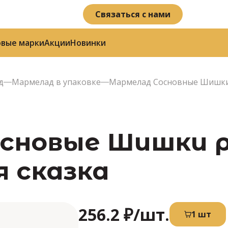
Связаться с нами
овые марки
Акции
Новинки
д
Мармелад в упаковке
Мармелад Сосновные Шишки 
сновые Шишки ро
 сказка
256.2 ₽
/шт.
1 шт