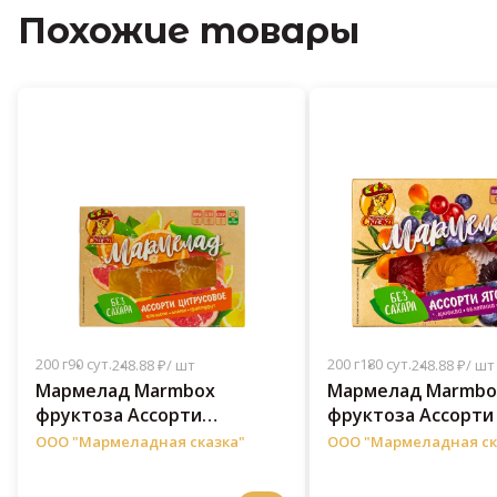
Похожие товары
200 г
90 сут.
200 г
180 сут.
248.88 ₽/ шт
248.88 ₽/ шт
Мармелад Marmbox
Мармелад Marmbo
фруктоза Ассорти
фруктоза Ассорти
Цитрусовое 200 г
200 г
ООО "Мармеладная сказка"
ООО "Мармеладная ск