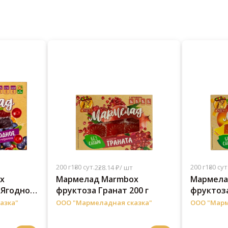
200 г
180 сут.
200 г
180 сут
228.14 ₽/ шт
x
Мармелад Marmbox
Мармела
 Ягодное
фруктоза Гранат 200 г
фруктоза
азка"
ООО "Мармеладная сказка"
ООО "Марм