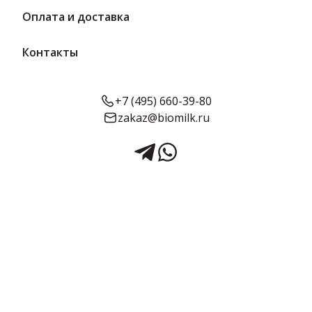
Оплата и доставка
Контакты
+7 (495) 660-39-80
zakaz@biomilk.ru
Мармелад Грейпфрутовый
вес 4 кг | КФ Вологда
Мармелад Грейпфрутовый весовой 4 кг оптом, продукция КФ
Вологда. Кондитерские изделия в ассортименте заказать у
поставщика ТК Качество.
4 кг в упаковке
Срок годности:
Объём:
4 месяца
4 кг