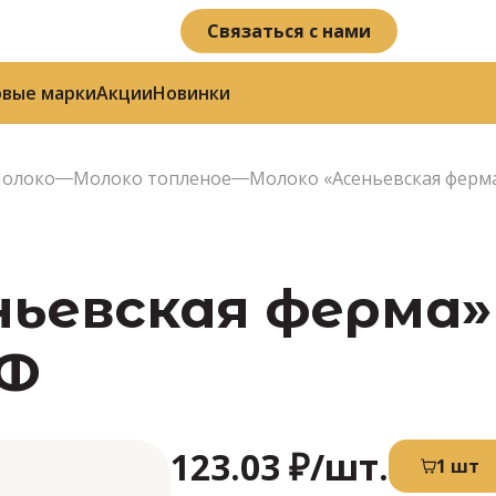
Связаться с нами
овые марки
Акции
Новинки
олоко
Молоко топленое
Молоко «Асеньевская ферма
ньевская ферма
АФ
123.03 ₽
/шт.
1 шт