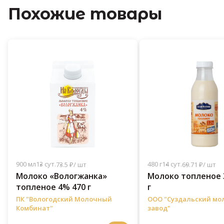
Похожие товары
900 мл
13 сут.
480 г
14 сут.
73.5 ₽/ шт
69.71 ₽/ шт
Молоко «Вологжанка»
Молоко топленое 
топленое 4% 470 г
г
ПК "Вологодский Молочный
ООО "Суздальский м
Комбинат"
завод"