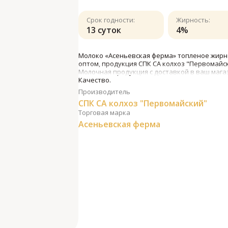
Срок годности:
Жирность:
13 суток
4%
Молоко «Асеньевская ферма» топленое жирно
оптом, продукция СПК СА колхоз "Первомайск
Молочная продукция с доставкой в ваш мага
Качество.
Производитель
СПК СА колхоз "Первомайский"
Торговая марка
Асеньевская ферма