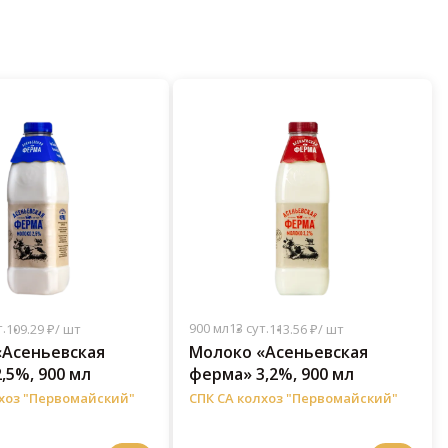
.
900 мл
13 сут.
109.29 ₽/ шт
113.56 ₽/ шт
«Асеньевская
Молоко «Асеньевская
,5%, 900 мл
ферма» 3,2%, 900 мл
лхоз "Первомайский"
СПК СА колхоз "Первомайский"