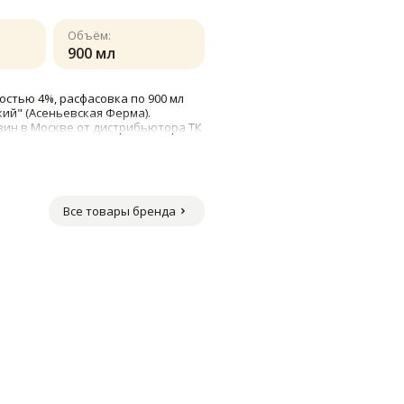
Объём:
900 мл
стью 4%, расфасовка по 900 мл
ий" (Асеньевская Ферма).
зин в Москве от дистрибьютора ТК
Все товары бренда