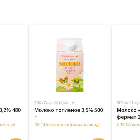
500 г
7 сут.
900 мл
13 сут
67.88 ₽/ шт
3,2% 480
Молоко топленое 3,5% 500
Молоко 
г
ферма» 2
олочный
ПК "Шекснинский маслозавод"
СПК СА ко