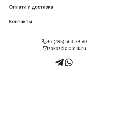
Оплата и доставка
Контакты
+7 (495) 660-39-80
zakaz@biomilk.ru
Молоко «Вологжанка»
топленое 4% 470 г | ВМК
Молоко «Вологжанка» топленое жирностью 4%, расфасовка по
470 г оптом, продукция официального представителя
Вологодского молочного комбината (ВМК). Молочная продукция
с доставкой в Москве и области от дистрибьютора ТК Качество.
Срок годности:
Жирность:
Объём:
14 суток
4%
470 г