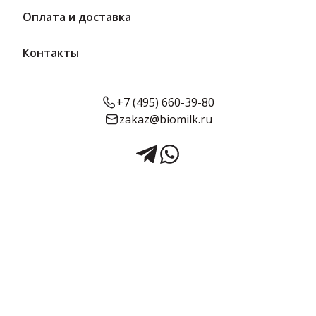
Оплата и доставка
Контакты
+7 (495) 660-39-80
zakaz@biomilk.ru
Молоко
ультрапастеризованное для
детей с витаминами 3,2% 0,2
л | Село молочное
Молоко ультрапастеризованное для детей с витаминами 3,2%
0,2 л – изготовителя АО «Учебно-опытный молочный завод».
Молоко и молочные продукты по выгодным ценам от
дистрибьютора ТК Качество. Обогащено витаминами для
дополнительной пользы.
27 шт в упаковке