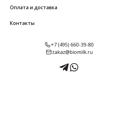
Оплата и доставка
Контакты
+7 (495) 660-39-80
zakaz@biomilk.ru
Колбаса Детская вареная
ГОСТ вес 2 кг | Череповецкий
мясокомбинат
Колбаса Детская вареная ГОСТ весовой 2 кг оптом, продукция
Череповецкого мясокомбината. Мясная продукция в
ассортименте от поставщика ТК Качество.
2 кг в упаковке
Предзаказ
Срок годности:
Объём: