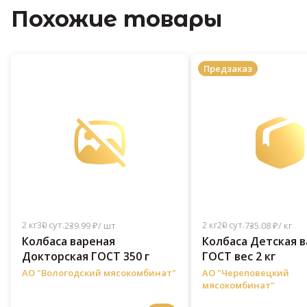
Похожие товары
Предзаказ
2 кг
30 сут.
2 кг
20 сут.
239.99 ₽/ шт
735.08 ₽/ кг
Колбаса вареная
Колбаса Детская 
Докторская ГОСТ 350 г
ГОСТ вес 2 кг
АО "Вологодский мясокомбинат"
АО "Череповецкий
мясокомбинат"