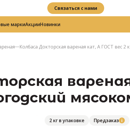
Связаться с нами
овые марки
Акции
Новинки
ареная
Колбаса Докторская вареная кат, А ГОСТ вес 2 к
торская вареная
ологодский мясо
2 кг в упаковке
Предзаказ