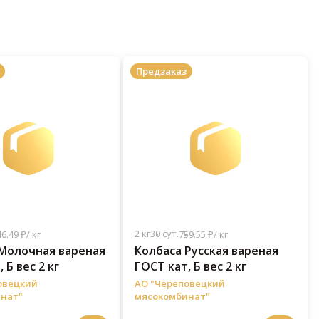
Предзаказ
2 кг
30 сут.
6.49 ₽/ кг
759.55 ₽/ кг
Молочная вареная
Колбаса Русская вареная
 Б вес 2 кг
ГОСТ кат, Б вес 2 кг
овецкий
АО "Череповецкий
нат"
мясокомбинат"