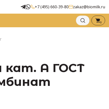
+7 (495) 660-39-80
zakaz@biomilk.ru
0
г
 кат. А ГОСТ
комбинат