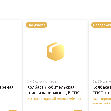
Предзаказ
Предзаказ
3 кг
5 сут.
2 кг
30 сут.
418.33 ₽/ кг
74
вареная
Колбаса Любительская
Колбаса 
свиная вареная кат, Б ГОСТ
ГОСТ кат,
вес натуральная оболочка
АО "Вологодский мясокомбинат"
АО "Череп
3 кг
мясокомби