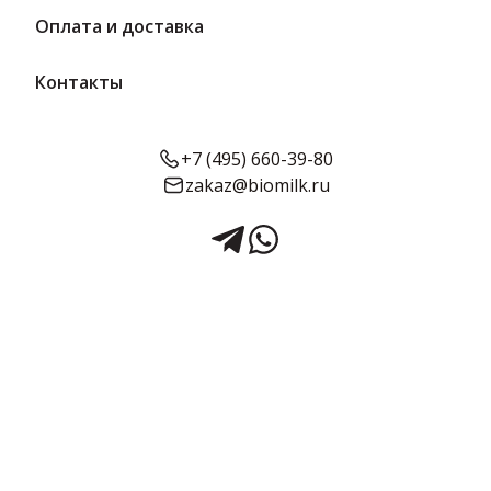
Оплата и доставка
Производитель
Контакты
АО «Вологодский мясокомбинат»
1 бренд
34 товара
+7 (495) 660-39-80
zakaz@biomilk.ru
Фильтры
По умолчанию
Предзаказ
Предзаказ
150 г
30 сут.
350 г
40 сут.
225.78 ₽/ шт
239.99 ₽/ шт
Ветчина Пармская с/к
Колбаса вареная