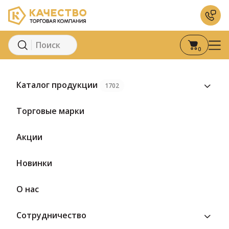
0
Главная
Каталог
Мясная гастрономия
Колбаса
Полукопч
Каталог продукции
1702
Предзаказ
Торговые марки
Акции
Новинки
О нас
Сотрудничество