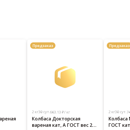
Предзаказ
Предзаказ
2 кг
30 сут.
2 кг
30 сут.
663.13 ₽/ кг
74
вареная
Колбаса Докторская
Колбаса 
вареная кат, А ГОСТ вес 2
ГОСТ кат,