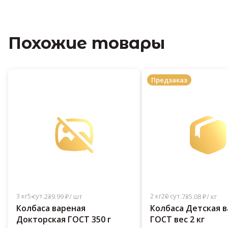
Похожие товары
Предзаказ
3 кг
5 сут.
2 кг
20 сут.
239.99 ₽/ шт
735.08 ₽/ кг
Колбаса вареная
Колбаса Детская 
Докторская ГОСТ 350 г
ГОСТ вес 2 кг