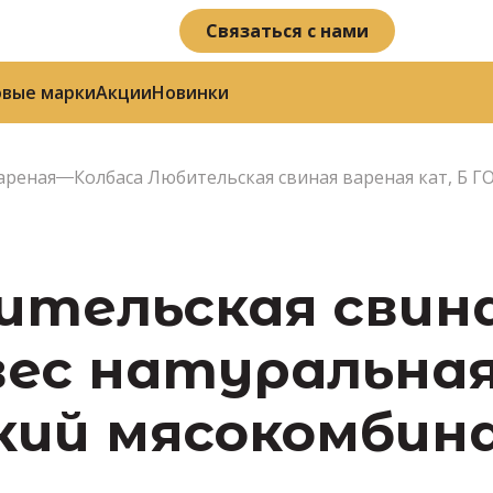
Связаться с нами
овые марки
Акции
Новинки
ареная
Колбаса Любительская свиная вареная кат, Б ГО
ительская свин
вес натуральная
ский мясокомби