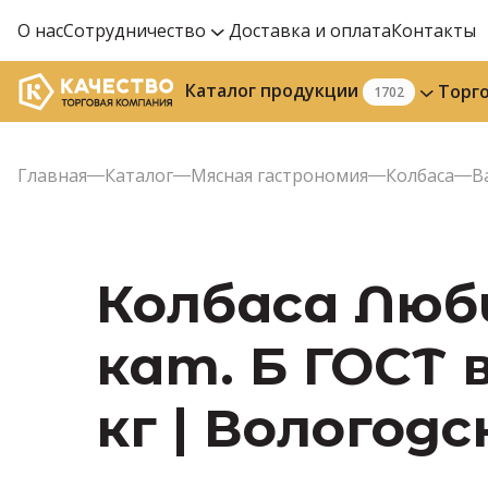
О нас
Сотрудничество
Доставка и оплата
Контакты
Каталог продукции
Торг
1702
Главная
Каталог
Мясная гастрономия
Колбаса
В
Колбаса Люб
кат. Б ГОСТ 
кг | Вологод