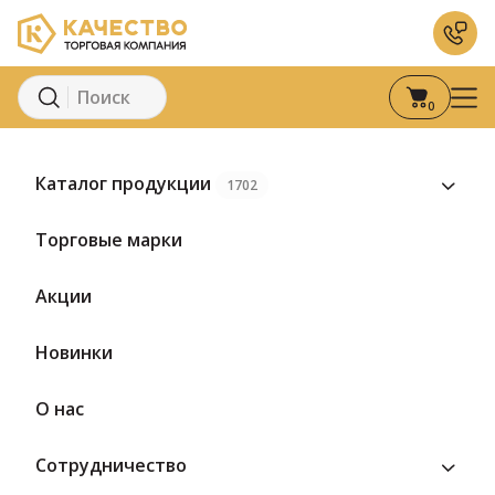
0
Главная
Каталог
Сыры
Сыр с плесенью
Камамбер
Сыр
Каталог продукции
1702
Торговые марки
Акции
Новинки
О нас
Сотрудничество