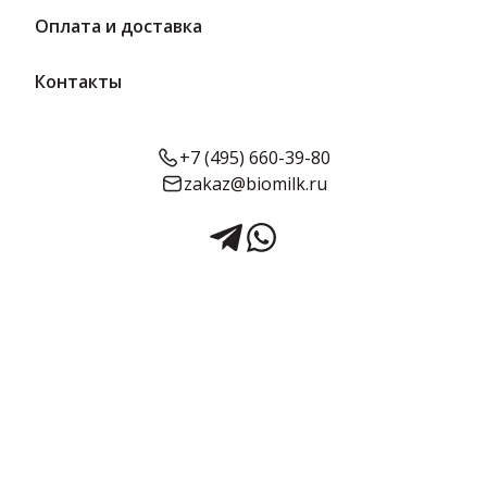
Оплата и доставка
Контакты
+7 (495) 660-39-80
zakaz@biomilk.ru
Сыр мягкий с белой плесенью
Камамбер де фамиль
Протеин+, 30%, 100 г | De-
famille
Сыр мягкий с белой плесенью Камамбер де фамиль Протеин+,
30%, 100 г – товар производителя ООО "БЕСТ ПАНОРАМИК".
Сыры без посредников от дистрибьютора ТК Качество.
Облегченная версия камамбера с повышенным содержанием
белка и сниженной жирностью. Индивидуальная упаковка.
Небольшой срок годности сохраняет свежесть продукта.
Срок годности:
Жирность:
Объём:
50 суток
0.3
100 г