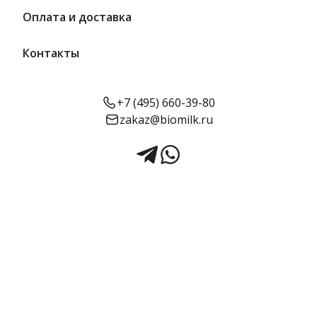
Оплата и доставка
Контакты
+7 (495) 660-39-80
zakaz@biomilk.ru
Сыр мягкий с белой плесенью
Камамбер де фамиль с луком
и зеленью, 50%, 125 г | De-
famille
Сыр мягкий с белой плесенью Камамбер де фамиль с луком и
зеленью, 50%, 125 г – производителя ООО "БЕСТ ПАНОРАМИК".
Сыры по оптовым ценам от дистрибьютора ТК Качество.
Ароматный камамбер с добавками из свежего лука и зелени для
пикантного вкуса. Индивидуальная упаковка. Средний срок
годности сохраняет свежесть начинки.
Срок годности:
Жирность:
Объём:
50 суток
0.5
125 г